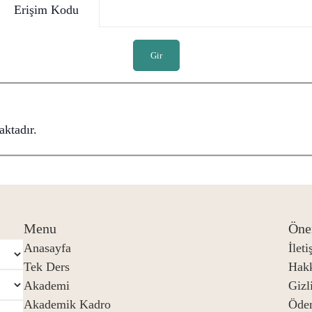
Erişim Kodu
Gir
ktadır.
Menu
Öne
Anasayfa
İlet
Tek Ders
Hak
Akademi
Gizli
Akademik Kadro
Öde