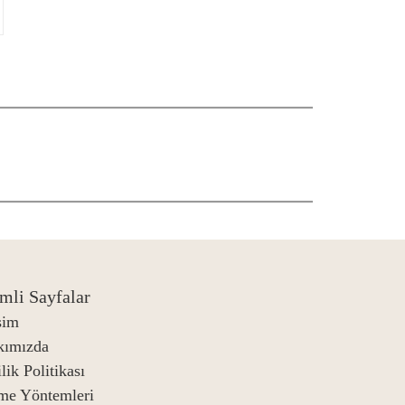
mli Sayfalar
işim
kımızda
lik Politikası
me Yöntemleri