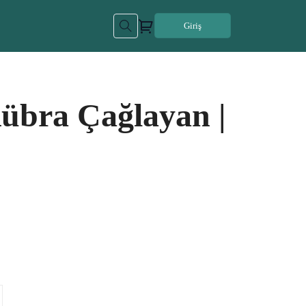
Giriş
Kübra Çağlayan |