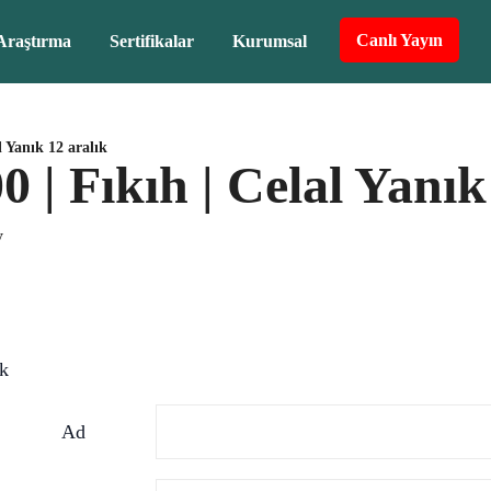
Canlı Yayın
Araştırma
Sertifikalar
Kurumsal
l Yanık 12 aralık
 | Fıkıh | Celal Yanık
V
ık
Ad