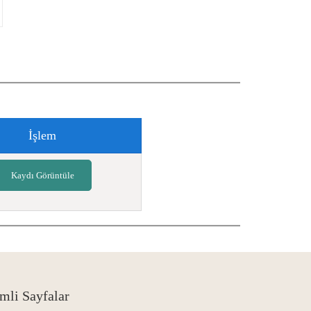
İşlem
Kaydı Görüntüle
mli Sayfalar