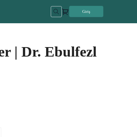
Giriş
r | Dr. Ebulfezl