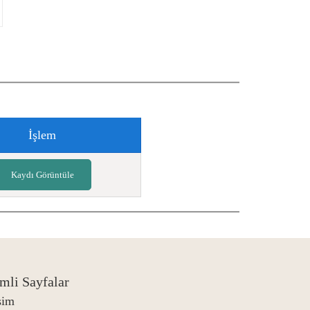
İşlem
Kaydı Görüntüle
mli Sayfalar
işim