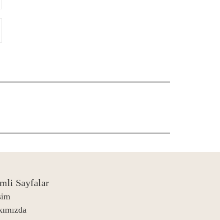
mli Sayfalar
işim
kımızda