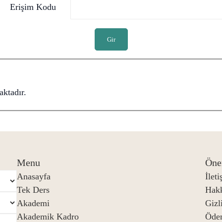
Erişim Kodu
Gir
ktadır.
Menu
Öne
Anasayfa
İlet
Tek Ders
Hak
Akademi
Gizli
Akademik Kadro
Öde