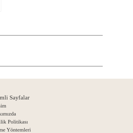
mli Sayfalar
işim
kımızda
lik Politikası
me Yöntemleri