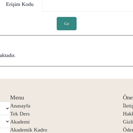
Erişim Kodu
Gir
ktadır.
Menu
Öne
Anasayfa
İlet
Tek Ders
Hak
Akademi
Gizli
Akademik Kadro
Öde