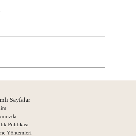
mli Sayfalar
işim
kımızda
lik Politikası
me Yöntemleri