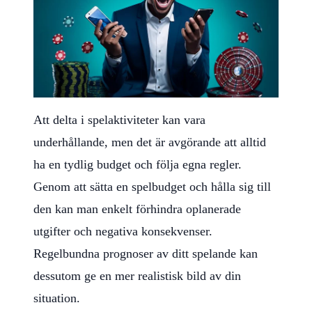
Att delta i spelaktiviteter kan vara
underhållande, men det är avgörande att alltid
ha en tydlig budget och följa egna regler.
Genom att sätta en spelbudget och hålla sig till
den kan man enkelt förhindra oplanerade
utgifter och negativa konsekvenser.
Regelbundna prognoser av ditt spelande kan
dessutom ge en mer realistisk bild av din
situation.