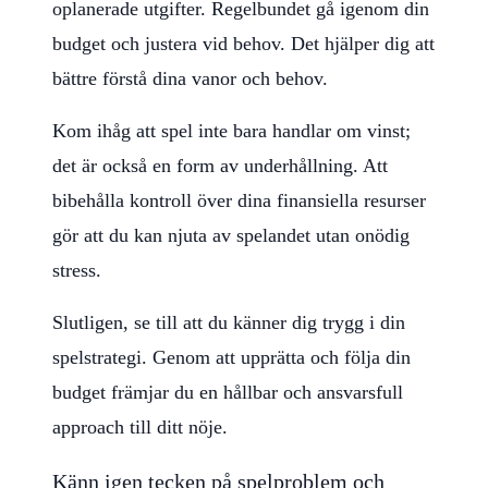
oplanerade utgifter. Regelbundet gå igenom din
budget och justera vid behov. Det hjälper dig att
bättre förstå dina vanor och behov.
Kom ihåg att spel inte bara handlar om vinst;
det är också en form av underhållning. Att
bibehålla kontroll över dina finansiella resurser
gör att du kan njuta av spelandet utan onödig
stress.
Slutligen, se till att du känner dig trygg i din
spelstrategi. Genom att upprätta och följa din
budget främjar du en hållbar och ansvarsfull
approach till ditt nöje.
Känn igen tecken på spelproblem och