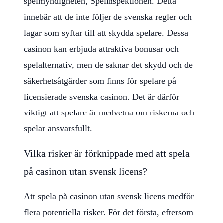
spelmyndigheten, Spelinspektionen. Detta
innebär att de inte följer de svenska regler och
lagar som syftar till att skydda spelare. Dessa
casinon kan erbjuda attraktiva bonusar och
spelalternativ, men de saknar det skydd och de
säkerhetsåtgärder som finns för spelare på
licensierade svenska casinon. Det är därför
viktigt att spelare är medvetna om riskerna och
spelar ansvarsfullt.
Vilka risker är förknippade med att spela
på casinon utan svensk licens?
Att spela på casinon utan svensk licens medför
flera potentiella risker. För det första, eftersom