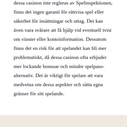
dessa casinon inte regleras av Spelinspektionen,
finns det ingen garanti för rättvisa spel eller
säkerhet för insättningar och uttag. Det kan
även vara svårare att få hjälp vid eventuell tvist
om vinster eller kontoinformation. Dessutom
finns det en risk för att spelandet kan bli mer
problematiskt, då dessa casinon ofta erbjuder
mer lockande bonusar och mindre spelpaus-
alternativ. Det är viktigt för spelare att vara
medvetna om dessa aspekter och sätta egna
gränser för sitt spelande.