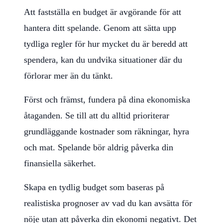
Att fastställa en budget är avgörande för att
hantera ditt spelande. Genom att sätta upp
tydliga regler för hur mycket du är beredd att
spendera, kan du undvika situationer där du
förlorar mer än du tänkt.
Först och främst, fundera på dina ekonomiska
åtaganden. Se till att du alltid prioriterar
grundläggande kostnader som räkningar, hyra
och mat. Spelande bör aldrig påverka din
finansiella säkerhet.
Skapa en tydlig budget som baseras på
realistiska prognoser av vad du kan avsätta för
nöje utan att påverka din ekonomi negativt. Det