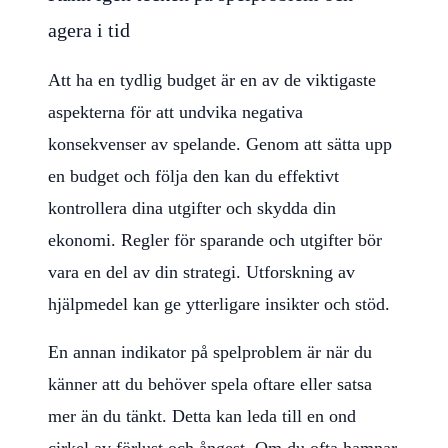
agera i tid
Att ha en tydlig budget är en av de viktigaste
aspekterna för att undvika negativa
konsekvenser av spelande. Genom att sätta upp
en budget och följa den kan du effektivt
kontrollera dina utgifter och skydda din
ekonomi. Regler för sparande och utgifter bör
vara en del av din strategi. Utforskning av
hjälpmedel kan ge ytterligare insikter och stöd.
En annan indikator på spelproblem är när du
känner att du behöver spela oftare eller satsa
mer än du tänkt. Detta kan leda till en ond
cirkel av förlust och ångest. Om du ofta hamnar