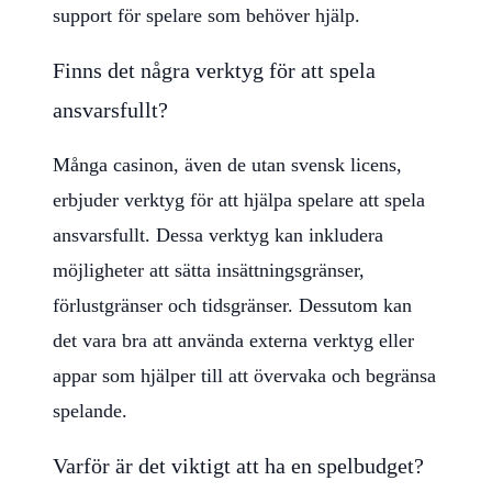
support för spelare som behöver hjälp.
Finns det några verktyg för att spela
ansvarsfullt?
Många casinon, även de utan svensk licens,
erbjuder verktyg för att hjälpa spelare att spela
ansvarsfullt. Dessa verktyg kan inkludera
möjligheter att sätta insättningsgränser,
förlustgränser och tidsgränser. Dessutom kan
det vara bra att använda externa verktyg eller
appar som hjälper till att övervaka och begränsa
spelande.
Varför är det viktigt att ha en spelbudget?