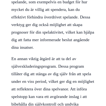
spelande, som exempelvis en budget för hur
mycket du är villig att spendera, kan du
effektivt förhindra överdrivet spelande. Dessa
verktyg ger dig också möjlighet att skapa
prognoser för din spelaktivitet, vilket kan hjälpa
dig att fatta mer informerade beslut angående
dina insatser.
En annan viktig åtgärd är att ta del av
självexkluderingsprogram. Dessa program
tillåter dig att stänga av dig själv från att spela
under en viss period, vilket ger dig en möjlighet
att reflektera över dina spelvanor. Att införa
spelstopp kan vara ett avgörande inslag i att
bibehålla din självkontroll och undvika