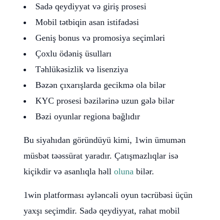
Sadə qeydiyyat və giriş prosesi
Mobil tətbiqin asan istifadəsi
Geniş bonus və promosiya seçimləri
Çoxlu ödəniş üsulları
Təhlükəsizlik və lisenziya
Bəzən çıxarışlarda gecikmə ola bilər
KYC prosesi bəzilərinə uzun gələ bilər
Bəzi oyunlar regiona bağlıdır
Bu siyahıdan göründüyü kimi, 1win ümumən
müsbət təəssürat yaradır. Çatışmazlıqlar isə
kiçikdir və asanlıqla həll
oluna
bilər.
1win platforması əyləncəli oyun təcrübəsi üçün
yaxşı seçimdir. Sadə qeydiyyat, rahat mobil