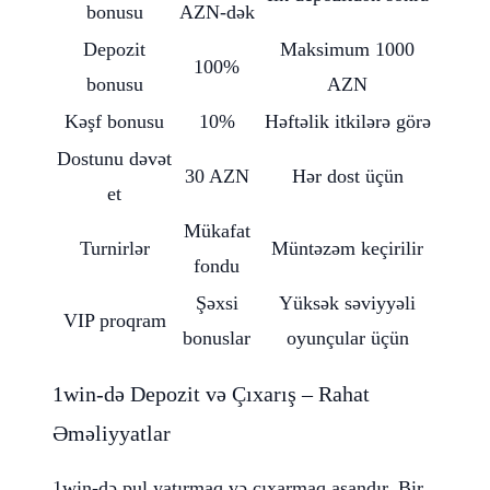
bonusu
AZN-dək
Depozit
Maksimum 1000
100%
bonusu
AZN
Kəşf bonusu
10%
Həftəlik itkilərə görə
Dostunu dəvət
30 AZN
Hər dost üçün
et
Mükafat
Turnirlər
Müntəzəm keçirilir
fondu
Şəxsi
Yüksək səviyyəli
VIP proqram
bonuslar
oyunçular üçün
1win-də Depozit və Çıxarış – Rahat
Əməliyyatlar
1win-də pul yatırmaq və çıxarmaq asandır. Bir