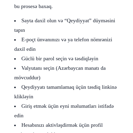
bu prosesə baxaq.
Sayta daxil olun və “Qeydiyyat” düyməsini
tapın
E-poçt ünvanınızı və ya telefon nömrənizi
daxil edin
Güclü bir parol seçin və təsdiqləyin
Valyutanı seçin (Azərbaycan manatı da
mövcuddur)
Qeydiyyatı tamamlamaq üçün təsdiq linkinə
klikləyin
Giriş etmək üçün eyni məlumatları istifadə
edin
Hesabınızı aktivləşdirmək üçün profil