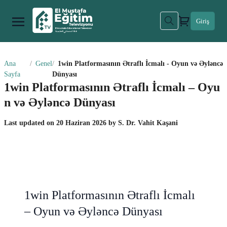
Giriş
Ana
Genel
1win Platformasının Ətraflı İcmalı - Oyun və Əyləncə
Sayfa
Dünyası
1win Platformasının Ətraflı İcmalı – Oyu
n və Əyləncə Dünyası
Last updated on
20 Haziran 2026
by
S. Dr. Vahit Kaşani
1win Platformasının Ətraflı İcmalı
– Oyun və Əyləncə Dünyası