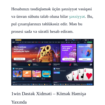
Hesabınızı təsdiqləmək üçün şəxsiyyət vəsiqəsi
və ünvan sübutu tələb oluna bilər
şəxsiyyət
. Bu,
pul çıxarışlarınızı təhlükəsiz edir. Mən bu
prosesi sadə və sürətli hesab edirəm.
1win Dəstək Xidməti – Kömək Həmişə
Yaxında